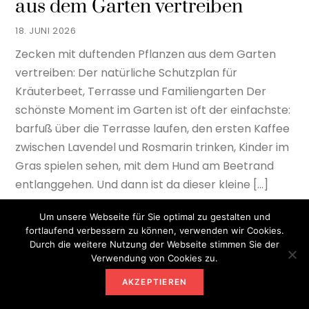
aus dem Garten vertreiben
18. JUNI 2026
Zecken mit duftenden Pflanzen aus dem Garten
vertreiben: Der natürliche Schutzplan für
Kräuterbeet, Terrasse und Familiengarten Der
schönste Moment im Garten ist oft der einfachste:
barfuß über die Terrasse laufen, den ersten Kaffee
zwischen Lavendel und Rosmarin trinken, Kinder im
Gras spielen sehen, mit dem Hund am Beetrand
entlanggehen. Und dann ist da dieser kleine […]
Um unsere Webseite für Sie optimal zu gestalten und
fortlaufend verbessern zu können, verwenden wir Cookies.
Durch die weitere Nutzung der Webseite stimmen Sie der
Verwendung von Cookies zu.
AKZEPTIEREN
INGO NOACK
GARTEN
JOHANNISBEEREN UND
STACHELBEEREN: ERNTE UND PFLEGE
0