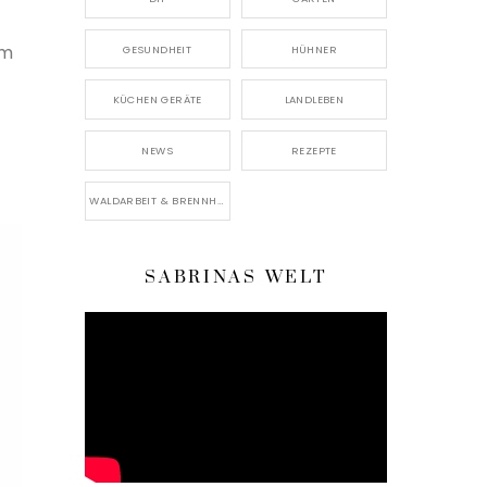
am
GESUNDHEIT
HÜHNER
KÜCHEN GERÄTE
LANDLEBEN
NEWS
REZEPTE
WALDARBEIT & BRENNHOLZ
SABRINAS WELT