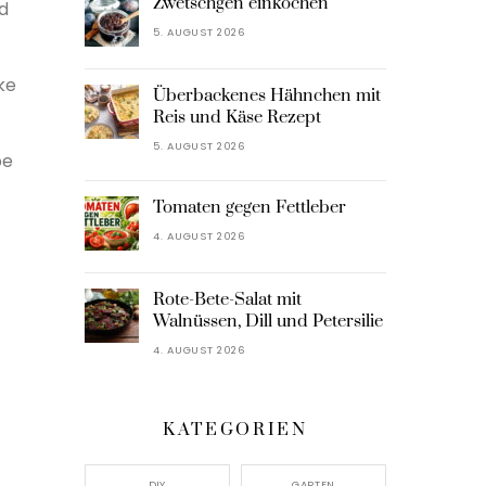
Zwetschgen einkochen
d
5. AUGUST 2026
ke
Überbackenes Hähnchen mit
Reis und Käse Rezept
5. AUGUST 2026
be
Tomaten gegen Fettleber
4. AUGUST 2026
Rote-Bete-Salat mit
Walnüssen, Dill und Petersilie
4. AUGUST 2026
KATEGORIEN
DIY
GARTEN