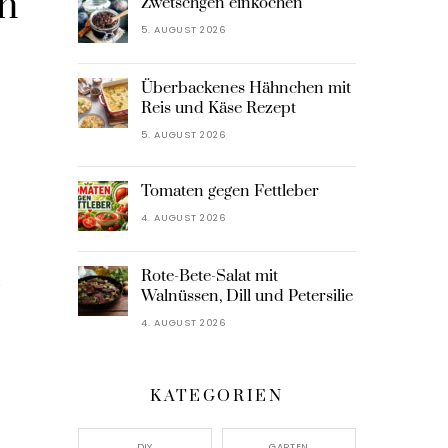
n
Zwetschgen einkochen
5. AUGUST 2026
Überbackenes Hähnchen mit
Reis und Käse Rezept
5. AUGUST 2026
Tomaten gegen Fettleber
4. AUGUST 2026
Rote-Bete-Salat mit
s
Walnüssen, Dill und Petersilie
4. AUGUST 2026
KATEGORIEN
DIY
GARTEN