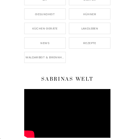
GESUNDHEIT
HÜHNER
KÜCHEN GERÄTE
LANDLEBEN
NEWS
REZEPTE
WALDARBEIT & BRENNHOLZ
SABRINAS WELT