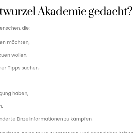
atwurzel Akademie gedacht?
enschen, die:
zen möchten,
auen wollen,
her Tipps suchen,
rgung haben,
n,
hunderte Einzelinformationen zu kämpfen.