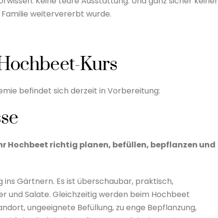
rwissen. Keine teure Ausstattung. Und ganz sicher keine
 Familie weitervererbt wurde.
r Hochbeet-Kurs
ie befindet sich derzeit in Vorbereitung:
sse
ihr Hochbeet richtig planen, befüllen, bepflanzen und
g ins Gärtnern. Es ist überschaubar, praktisch,
er und Salate. Gleichzeitig werden beim Hochbeet
tandort, ungeeignete Befüllung, zu enge Bepflanzung,