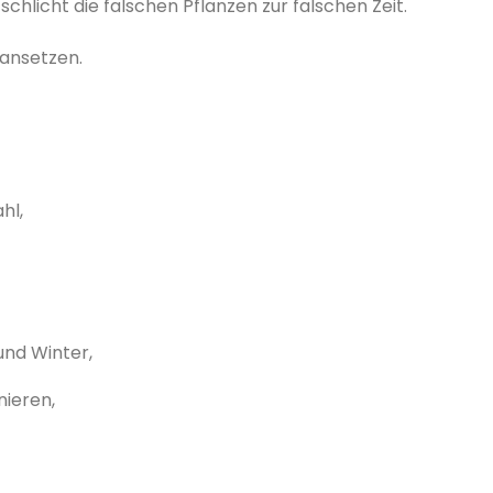
chlicht die falschen Pflanzen zur falschen Zeit.
 ansetzen.
hl,
und Winter,
nieren,