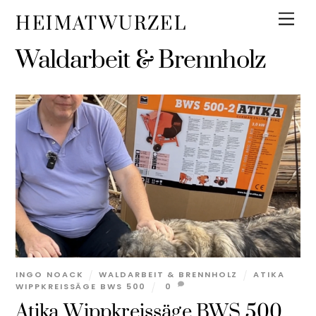
Skip
Men
HEIMATWURZEL
to
content
Waldarbeit & Brennholz
INGO NOACK
WALDARBEIT & BRENNHOLZ
ATIKA
WIPPKREISSÄGE BWS 500
0
Atika Wippkreissäge BWS 500