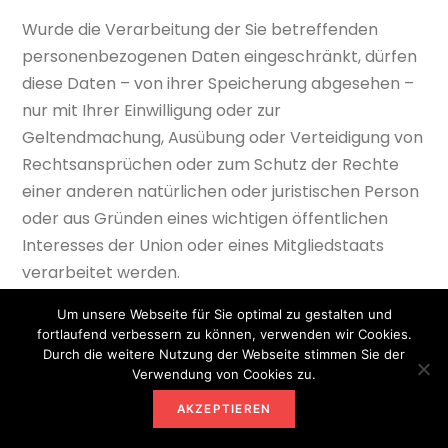
Wurde die Verarbeitung der Sie betreffenden
personenbezogenen Daten eingeschränkt, dürfen
diese Daten – von ihrer Speicherung abgesehen –
nur mit Ihrer Einwilligung oder zur
Geltendmachung, Ausübung oder Verteidigung von
Rechtsansprüchen oder zum Schutz der Rechte
einer anderen natürlichen oder juristischen Person
oder aus Gründen eines wichtigen öffentlichen
Interesses der Union oder eines Mitgliedstaats
verarbeitet werden.
Um unsere Webseite für Sie optimal zu gestalten und
Wurde die Einschränkung der Verarbeitung nach
fortlaufend verbessern zu können, verwenden wir Cookies.
den o.g. Voraussetzungen eingeschränkt, werden
Durch die weitere Nutzung der Webseite stimmen Sie der
Sie von dem Verantwortlichen unterrichtet bevor
Verwendung von Cookies zu.
die Einschränkung aufgehoben wird.
AKZEPTIEREN