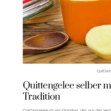
Quitte
Quittengelee selber m
Tradition
Quittengelee ist ein Klassiker, der aus der H