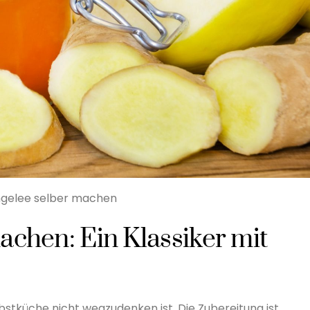
ngelee selber machen
achen: Ein Klassiker mit
erbstküche nicht wegzudenken ist. Die Zubereitung ist