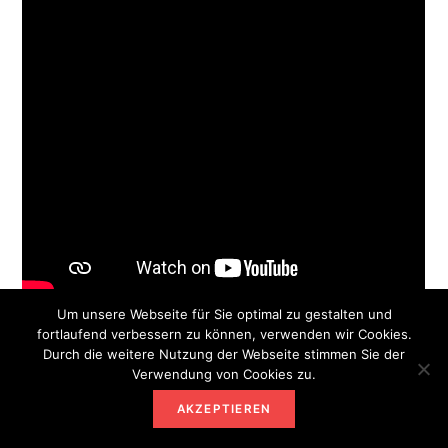
Um unsere Webseite für Sie optimal zu gestalten und
fortlaufend verbessern zu können, verwenden wir Cookies.
Dadurch kann der Rotkohl besser durchgegart
Durch die weitere Nutzung der Webseite stimmen Sie der
werden und wird weicher. Darüber hinaus hat Essig
Verwendung von Cookies zu.
eine konservierende Wirkung, wodurch das
AKZEPTIEREN
Gemüse länger haltbar bleibt.