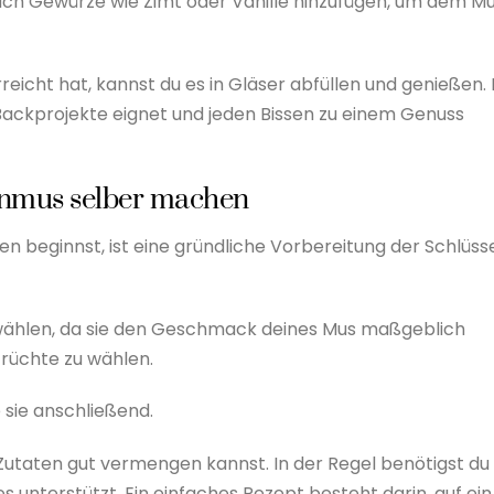
uch Gewürze wie Zimt oder Vanille hinzufügen, um dem M
eicht hat, kannst du es in Gläser abfüllen und genießen. 
 Backprojekte eignet und jeden Bissen zu einem Genuss
enmus selber machen
beginnst, ist eine gründliche Vorbereitung der Schlüss
uswählen, da sie den Geschmack deines Mus maßgeblich
Früchte zu wählen.
sie anschließend.
 Zutaten gut vermengen kannst. In der Regel benötigst du
s unterstützt. Ein einfaches Rezept besteht darin, auf ein