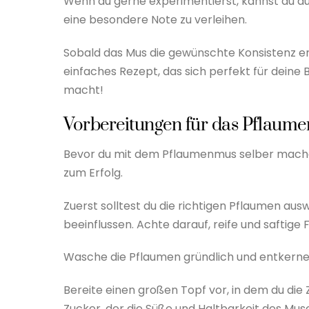
Wenn du gerne experimentierst, kannst du a
eine besondere Note zu verleihen.
Sobald das Mus die gewünschte Konsistenz err
einfaches Rezept, das sich perfekt für deine
macht!
Vorbereitungen für das Pflaum
Bevor du mit dem Pflaumenmus selber machen 
zum Erfolg.
Zuerst solltest du die richtigen Pflaumen a
beeinflussen. Achte darauf, reife und saftige 
Wasche die Pflaumen gründlich und entkerne 
Bereite einen großen Topf vor, in dem du die
Zucker, der die Süße und Haltbarkeit des Muse