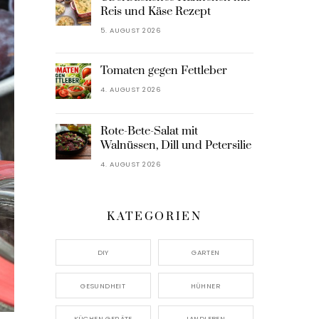
Reis und Käse Rezept
5. AUGUST 2026
Tomaten gegen Fettleber
4. AUGUST 2026
Rote-Bete-Salat mit
Walnüssen, Dill und Petersilie
4. AUGUST 2026
KATEGORIEN
DIY
GARTEN
GESUNDHEIT
HÜHNER
KÜCHEN GERÄTE
LANDLEBEN