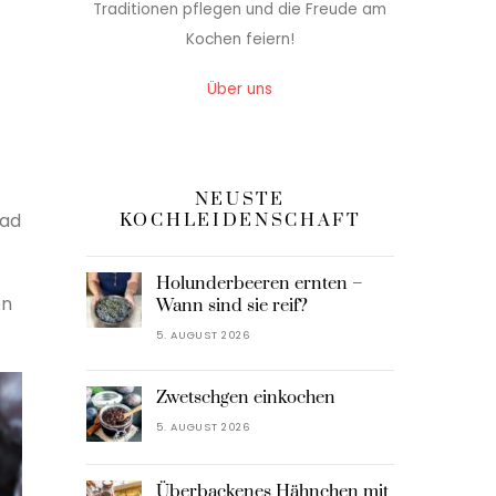
Traditionen pflegen und die Freude am
Kochen feiern!
Über uns
NEUSTE
bad
KOCHLEIDENSCHAFT
Holunderbeeren ernten –
en
Wann sind sie reif?
5. AUGUST 2026
Zwetschgen einkochen
5. AUGUST 2026
Überbackenes Hähnchen mit