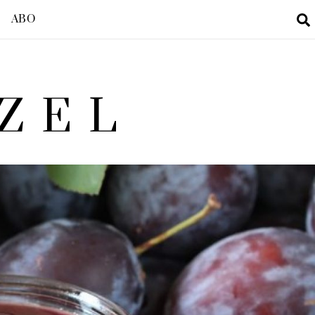
ABO
ZEL