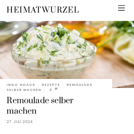
Skip
Men
HEIMATWURZEL
to
content
INGO NOACK
REZEPTE
REMOULADE
SELBER MACHEN
0
Remoulade selber
machen
27. JULI 2024