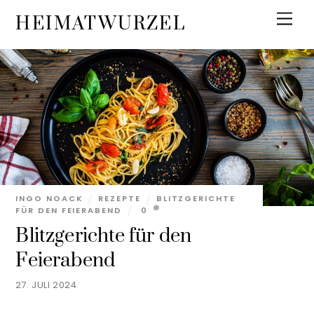
Skip
Men
HEIMATWURZEL
to
content
INGO NOACK
REZEPTE
BLITZGERICHTE
FÜR DEN FEIERABEND
0
Blitzgerichte für den
Feierabend
27. JULI 2024