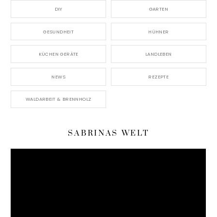
DIY
GARTEN
GESUNDHEIT
HÜHNER
KÜCHEN GERÄTE
LANDLEBEN
NEWS
REZEPTE
WALDARBEIT & BRENNHOLZ
SABRINAS WELT