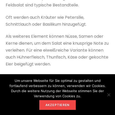
Feldsalat sind typische Bestandteile.
Oft werden auch Kräuter wie Petersilie,
Schnittlauch oder Basilikum hinzugefügt.
Als weiteres Element können Nüsse, Samen oder
Kerne dienen, um dem Salat eine knusprige Note zu
verleihen. Für eine eiweißreiche Variante können
auch Hühnerfleisch, Thunfisch, Käse oder gekochte
Eier beigefügt werden.
Dressings aus Essig und Öl, Joghurt, Senf oder
Um unsere Webseite für Sie optimal zu gestalten und
Zitrone runden den Geschmack ab und verleihen
fortlaufend verbessern zu können, verwenden wir Cookies.
dem Salat eine besondere Note. Letztendlich
Durch die weitere Nutzung der Webseite stimmen Sie der
Verwendung von Cookies zu.
können auch Früchte wie Beeren, Äpfel oder
Orangen den Salat verfeinern und eine süß-saure
AKZEPTIEREN
Komponente hinzufügen.