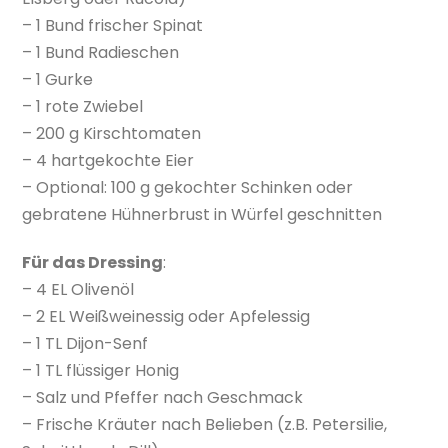
– 1 Bund frischer Spinat
– 1 Bund Radieschen
– 1 Gurke
– 1 rote Zwiebel
– 200 g Kirschtomaten
– 4 hartgekochte Eier
– Optional: 100 g gekochter Schinken oder
gebratene Hühnerbrust in Würfel geschnitten
Für das Dressing
:
– 4 EL Olivenöl
– 2 EL Weißweinessig oder Apfelessig
– 1 TL Dijon-Senf
– 1 TL flüssiger Honig
– Salz und Pfeffer nach Geschmack
– Frische Kräuter nach Belieben (z.B. Petersilie,