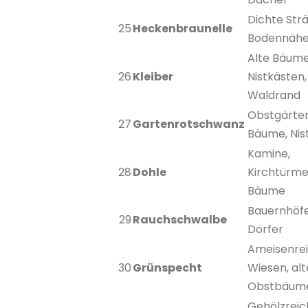
Dichte Str
25
Heckenbraunelle
Bodennäh
Alte Bäume
26
Kleiber
Nistkästen,
Waldrand
Obstgärten
27
Gartenrotschwanz
Bäume, Nis
Kamine,
28
Dohle
Kirchtürme
Bäume
Bauernhöfe,
29
Rauchschwalbe
Dörfer
Ameisenre
30
Grünspecht
Wiesen, alt
Obstbäum
Gehölzreic