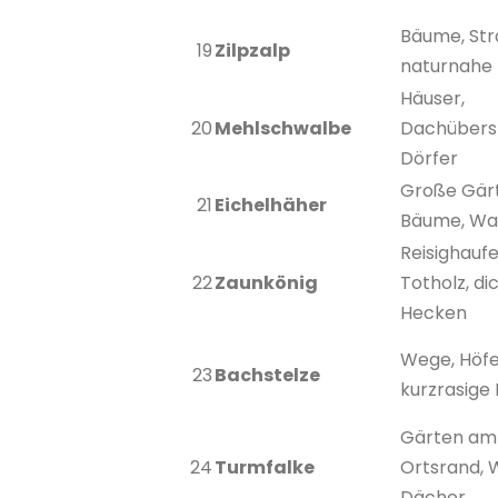
Bäume, Str
19
Zilpzalp
naturnahe
Häuser,
20
Mehlschwalbe
Dachübers
Dörfer
Große Gärt
21
Eichelhäher
Bäume, Wa
Reisighaufe
22
Zaunkönig
Totholz, di
Hecken
Wege, Höfe
23
Bachstelze
kurzrasige
Gärten am
24
Turmfalke
Ortsrand, 
Dächer