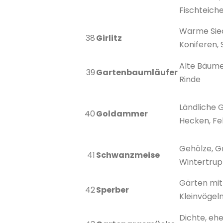
Fischteich
Warme Sie
38
Girlitz
Koniferen,
Alte Bäume,
39
Gartenbaumläufer
Rinde
Ländliche 
40
Goldammer
Hecken, Fe
Gehölze, G
41
Schwanzmeise
Wintertru
Gärten mit
42
Sperber
Kleinvögel
Dichte, ehe