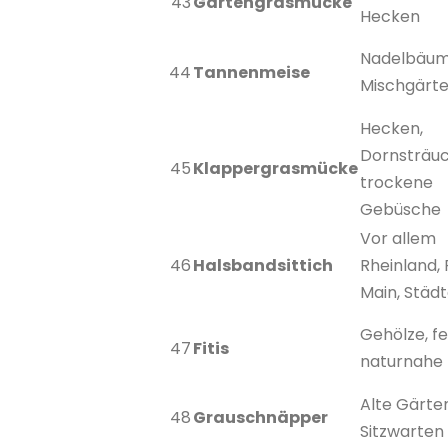
43
Gartengrasmücke
Hecken
Nadelbäum
44
Tannenmeise
Mischgärt
Hecken,
Dornsträuc
45
Klappergrasmücke
trockene
Gebüsche
Vor allem
46
Halsbandsittich
Rheinland,
Main, Städ
Gehölze, f
47
Fitis
naturnahe
Alte Gärte
48
Grauschnäpper
Sitzwarten