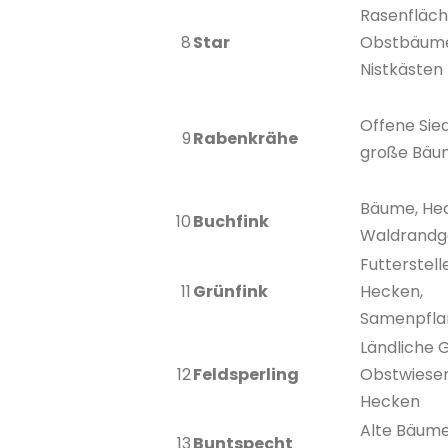
Rasenfläch
8
Star
Obstbäum
Nistkästen
Offene Sie
9
Rabenkrähe
große Bäu
Bäume, He
10
Buchfink
Waldrandg
Futterstell
11
Grünfink
Hecken,
Samenpfla
Ländliche 
12
Feldsperling
Obstwiesen
Hecken
Alte Bäume
13
Buntspecht