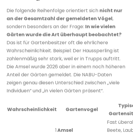
Die folgende Reihenfolge orientiert sich
nicht nur
an der Gesamtzahl der gemeldeten Vögel
,
sondern besonders an der Frage:
In wie vielen
Gärten wurde die Art überhaupt beobachtet?
Das ist für Gartenbesitzer oft die ehrlichere
Wahrscheinlichkeit. Beispiel: Der Haussperling ist
zahlenmäßig sehr stark, weil er in Trupps auftritt.
Die Amsel wurde 2026 aber in einem noch höheren
Anteil der Gärten gemeldet. Die NABU-Daten
zeigen genau diesen Unterschied zwischen „viele
Individuen“ und „in vielen Gärten präsent“.
Typis
Wahrscheinlichkeit
Gartenvogel
Gartensi
Fast überal
1
Amsel
Beete, Laub