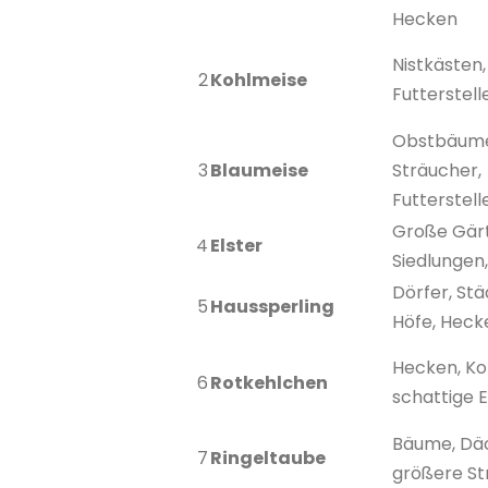
Hecken
Nistkästen
2
Kohlmeise
Futterstell
Obstbäum
3
Blaumeise
Sträucher,
Futterstell
Große Gär
4
Elster
Siedlungen
Dörfer, Stä
5
Haussperling
Höfe, Heck
Hecken, K
6
Rotkehlchen
schattige 
Bäume, Dä
7
Ringeltaube
größere St