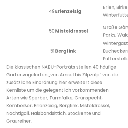
Erlen, Birke
49
Erlenzeisig
Winterfutt
Große Gär
50
Misteldrossel
Parks, Wal
Wintergast
51
Bergfink
Buchecker
Futterstell
Die klassischen NABU-Porträts stellen 40 häufige
Gartenvogelarten „von Amsel bis Zilpzalp“ vor; die
zusätzliche Einordnung hier erweitert diese
Kernliste um die gelegentlich vorkommenden
Arten wie Sperber, Turmfalke, Grünspecht,
Kernbeißer, Erlenzeisig, Bergfink, Misteldrossel,
Nachtigall, Halsbandsittich, Stockente und
Graureiher.