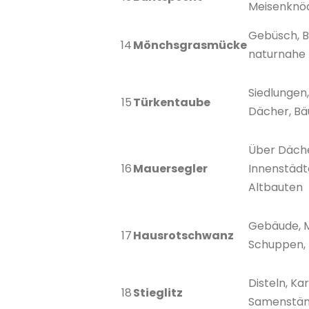
Meisenknö
Gebüsch, B
14
Mönchsgrasmücke
naturnahe
Siedlungen
15
Türkentaube
Dächer, B
Über Däch
16
Mauersegler
Innenstädt
Altbauten
Gebäude, 
17
Hausrotschwanz
Schuppen,
Disteln, Ka
18
Stieglitz
Samenstä