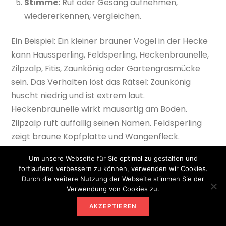
Stimme:
Ruf oder Gesang aufnehmen,
wiedererkennen, vergleichen.
Ein Beispiel: Ein kleiner brauner Vogel in der Hecke
kann Haussperling, Feldsperling, Heckenbraunelle,
Zilpzalp, Fitis, Zaunkönig oder Gartengrasmücke
sein. Das Verhalten löst das Rätsel: Zaunkönig
huscht niedrig und ist extrem laut.
Heckenbraunelle wirkt mausartig am Boden.
Zilpzalp ruft auffällig seinen Namen. Feldsperling
zeigt braune Kopfplatte und Wangenfleck.
Schritt 2: Führe ein Gartenjournal
Um unsere Webseite für Sie optimal zu gestalten und
fortlaufend verbessern zu können, verwenden wir Cookies.
Ein einfaches Notizbuch reicht. Schreibe pro
Durch die weitere Nutzung der Webseite stimmen Sie der
Verwendung von Cookies zu.
Beobachtung vier Dinge auf: Datum, Uhrzeit,
Wetter, Art. Nach wenigen Wochen erkennst du
AKZEPTIEREN
Muster. Die Amsel kommt nach Regen auf den