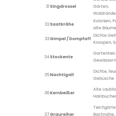
31
Singdrossel
Gärten,
Waldrände
Kolonien, P
32
Saatkrähe
alte Bäum
Dichte Geh
33
Gimpel / Dompfaff
Knospen, 
Gartenteic
34
Stockente
Gewässer
Dichte, fe
35
Nachtigall
Gebüsche
Alte Laub
36
Kernbeißer
Hainbuchen
Teichgärte
37
Graureiher
Bachnähe,