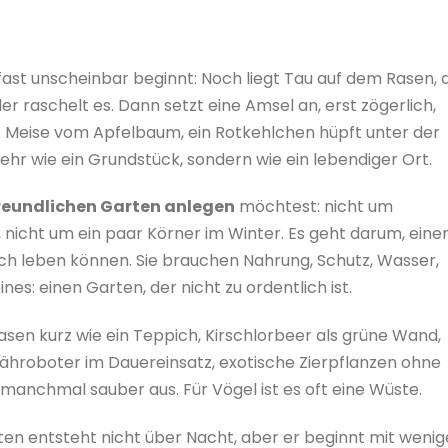
fast unscheinbar beginnt: Noch liegt Tau auf dem Rasen, 
er raschelt es. Dann setzt eine Amsel an, erst zögerlich,
ne Meise vom Apfelbaum, ein Rotkehlchen hüpft unter der
ehr wie ein Grundstück, sondern wie ein lebendiger Ort.
reundlichen Garten anlegen
möchtest: nicht um
, nicht um ein paar Körner im Winter. Es geht darum, eine
lich leben können. Sie brauchen Nahrung, Schutz, Wasser,
nes: einen Garten, der nicht zu ordentlich ist.
Rasen kurz wie ein Teppich, Kirschlorbeer als grüne Wand,
ähroboter im Dauereinsatz, exotische Zierpflanzen ohne
manchmal sauber aus. Für Vögel ist es oft eine Wüste.
rten entsteht nicht über Nacht, aber er beginnt mit weni