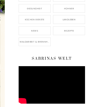
GESUNDHEIT
HÜHNER
KÜCHEN GERÄTE
LANDLEBEN
NEWS
REZEPTE
WALDARBEIT & BRENNHOLZ
SABRINAS WELT