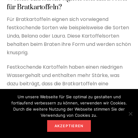
für Bratkartoffeln?
Für Bratkartoffeln eignen sich vorwiegend
festkochende Sorten wie beispielsweise die Sorten
Linda, Belana oder Laura. Diese Kartoffelsorten
behalten beim Braten ihre Form und werden schön
knusprig.
Festkochende Kartoffeln haben einen niedrigen
Wassergehalt und enthalten mehr Stärke, was
dazu beiträgt, dass die Bratkartoffeln eine
knusprige Kruste bekommen.
Um unsere Webseite für Sie optimal zu gestalten und
fortlaufend verbessern zu können, verwenden wir Cookies.
Es ist wichtig, dass die Kartoffeln vor dem Braten in
Durch die weitere Nutzung der Webseite stimmen Sie der
dünnen Scheiben oder Würfeln geschnitten
Verwendung von Cookies zu.
werden, um eine gleichmäßige Bräunung zu
AKZEPTIEREN
gewährleisten.