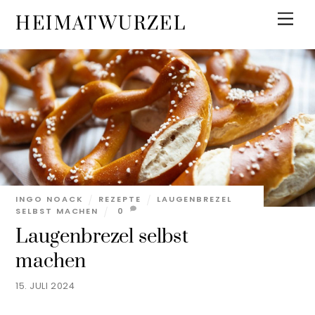
Skip
Men
HEIMATWURZEL
to
content
INGO NOACK
REZEPTE
LAUGENBREZEL
SELBST MACHEN
0
Laugenbrezel selbst
machen
15. JULI 2024