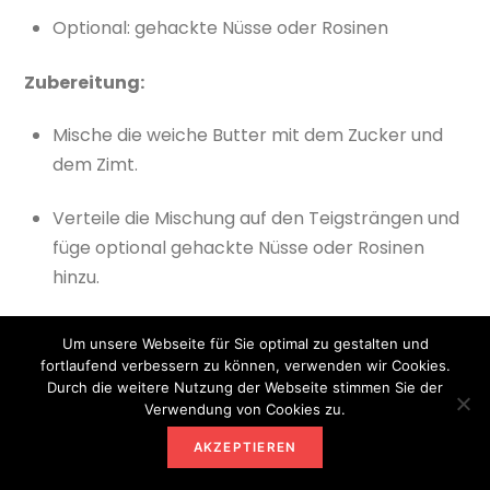
Optional: gehackte Nüsse oder Rosinen
Zubereitung:
Mische die weiche Butter mit dem Zucker und
dem Zimt.
Verteile die Mischung auf den Teigsträngen und
füge optional gehackte Nüsse oder Rosinen
hinzu.
9. Apfel-Zimt-Füllung
Um unsere Webseite für Sie optimal zu gestalten und
fortlaufend verbessern zu können, verwenden wir Cookies.
Zutaten:
Durch die weitere Nutzung der Webseite stimmen Sie der
Verwendung von Cookies zu.
1 großer Apfel, geschält und fein gewürfelt
AKZEPTIEREN
2 EL Zucker