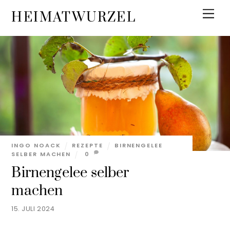
Skip
Men
HEIMATWURZEL
to
content
INGO NOACK
REZEPTE
BIRNENGELEE
SELBER MACHEN
0
Birnengelee selber
machen
15. JULI 2024