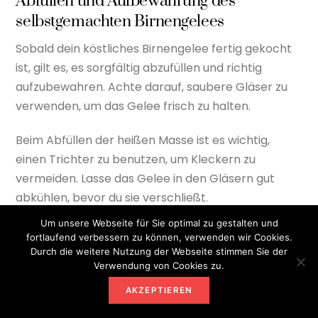
Abfüllen und Aufbewahrung des
selbstgemachten Birnengelees
Sobald dein köstliches Birnengelee fertig gekocht
ist, gilt es, es sorgfältig abzufüllen und richtig
aufzubewahren. Achte darauf, saubere Gläser zu
verwenden, um das Gelee frisch zu halten.
Beim Abfüllen der heißen Masse ist es wichtig,
einen Trichter zu benutzen, um Kleckern zu
vermeiden. Lasse das Gelee in den Gläsern gut
abkühlen, bevor du sie verschließt.
Um unsere Webseite für Sie optimal zu gestalten und
Für die Aufbewahrung wähle einen kühlen, dunklen
fortlaufend verbessern zu können, verwenden wir Cookies.
Ort, um sicherzustellen, dass das Birnengelee lange
Durch die weitere Nutzung der Webseite stimmen Sie der
Verwendung von Cookies zu.
haltbar bleibt und sein volles Aroma behält.
AKZEPTIEREN
Vergiss nicht, die Gläser zu beschriften, damit du