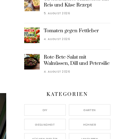
Reis und Käse Rezept
5. AUGUST 2026
Tomaten gegen Fettleber
4. AUGUST 2026
Rote-Bete-Salat mit
Walnüssen, Dill und Petersilie
4. AUGUST 2026
KATEGORIEN
DIY
GARTEN
GESUNDHEIT
HÜHNER
KÜCHEN GERÄTE
LANDLEBEN