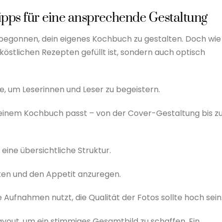
ipps für eine ansprechende Gestaltung
st begonnen, dein eigenes Kochbuch zu gestalten. Doch wie
 köstlichen Rezepten gefüllt ist, sondern auch optisch
e, um Leserinnen und Leser zu begeistern.
deinem Kochbuch passt – von der Cover-Gestaltung bis z
ine übersichtliche Struktur.
cken und den Appetit anzuregen.
e Aufnahmen nutzt, die Qualität der Fotos sollte hoch sein
ayout, um ein stimmiges Gesamtbild zu schaffen. Ein