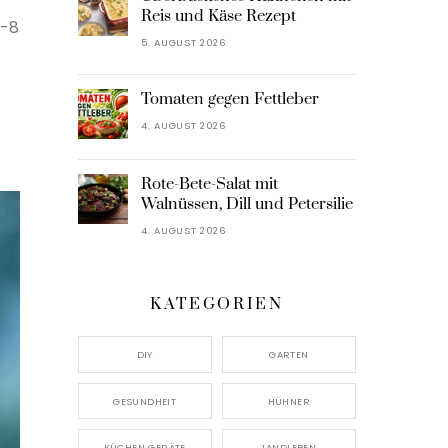
Reis und Käse Rezept
6-8
5. AUGUST 2026
Tomaten gegen Fettleber
4. AUGUST 2026
Rote-Bete-Salat mit
Walnüssen, Dill und Petersilie
4. AUGUST 2026
KATEGORIEN
DIY
GARTEN
GESUNDHEIT
HÜHNER
KÜCHEN GERÄTE
LANDLEBEN