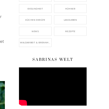
GESUNDHEIT
HÜHNER
r
KÜCHEN GERÄTE
LANDLEBEN
NEWS
REZEPTE
tet
WALDARBEIT & BRENNHOLZ
SABRINAS WELT