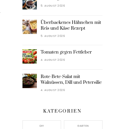
5. AUGUST 2026
r
Überbackenes Hähnchen mit
Reis und Käse Rezept
5. AUGUST 2026
Tomaten gegen Fettleber
4. AUGUST 2026
Rote-Bete-Salat mit
Walnüssen, Dill und Petersilie
4. AUGUST 2026
KATEGORIEN
DIY
GARTEN