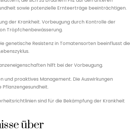
Blättern, die sich zu braunem Pilz auf den unteren
ndheit sowie potenzielle Ernteerträge beeinträchtigen.
lung der Krankheit. Vorbeugung durch Kontrolle der
 von Tröpfchenbewässerung.
ie genetische Resistenz in Tomatensorten beeinflusst die
 Lebenszyklus.
nzeneigenschaften hilft bei der Vorbeugung.
eifen und proaktives Management. Die Auswirkungen
e Pflanzengesundheit.
erheitsrichtlinien sind für die Bekämpfung der Krankheit
isse über