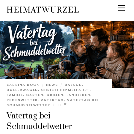
Skip
Men
HEIMATWURZEL
to
content
SABRINA BOCK
NEWS
BALKON
,
BOLLERWAGEN
,
CHRISTI HIMMELFAHRT
,
FAMILIE
,
GARTEN
,
GRILLEN
,
LANDLEBEN
,
REGENWETTER
,
VATERTAG
,
VATERTAG BEI
SCHMUDDELWETTER
0
Vatertag bei
Schmuddelwetter