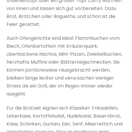
Linseneintopf oder ein großer Topf Curry wärmen
von innen und lassen sich gut vorbereiten. Dazu
Brot, Brötchen oder Baguette, und schon ist die
Feier gerettet.
Auch Ofengerichte sind ideal: Flammkuchen vom
Blech, Ofenkartoffeln mit Kräuterquark,
überbackene Nachos, Mini-Pizzen, Zwiebelkuchen,
herzhafte Muffins oder Blätterteigschnecken. Sie
können portionsweise rausgebracht werden,
bleiben lange lecker und verursachen weniger
Stress als ein Grill, der im Regen immer wieder
ausgeht.
Für die Brotzeit eignen sich Klassiker: Frikadellen,
Leberkäse, Kartoffelsalat, Nudelsalat, Bauernbrot,
Käse, Schinken, Gurken, Eier, Senf, Meerrettich und
eingelegtes Gemüse. Wer es moderner mag,