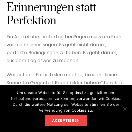
Erinnerungen statt
Perfektion
Ein Artikel über Vatertag bei Regen muss am Ende
vor allem eines sagen: Es geht nicht darum,
perfekte Bedingungen zu haben. Es geht darum,
aus dem Tag etwas zu machen.
Wer schöne Fotos teilen möchte, braucht keine
Sonne. Im Gegenteil: Regenbilder haben Charakter.
Gummistiefel im Matsch, dampfender Kaffee,
Um unsere Webseite für Sie optimal zu gestalten und
Tropfen auf der Plane, lachende Gesichter unter
fortlaufend verbessern zu können, verwenden wir Cookies.
Durch die weitere Nutzung der Webseite stimmen Sie der
Kapuzen, ein Bollerwagen mit Regencape, ein
Verwendung von Cookies zu.
Teller Suppe auf der Holzbank – das sind Bilder, die
AKZEPTIEREN
Geschichten erzählen.