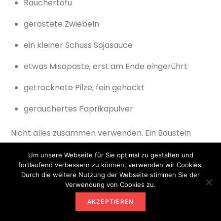
Räuchertofu
geröstete Zwiebeln
ein kleiner Schuss Sojasauce
etwas Misopaste, erst am Ende eingerührt
getrocknete Pilze, fein gehackt
geräuchertes Paprikapulver
Nicht alles zusammen verwenden. Ein Baustein
reicht.
Um unsere Webseite für Sie optimal zu gestalten und
fortlaufend verbessern zu können, verwenden wir Cookies.
Häufige Fehler beim
Durch die weitere Nutzung der Webseite stimmen Sie der
Verwendung von Cookies zu.
Bohnen-Möhren-
AKZEPTIEREN
Eintopf – und die