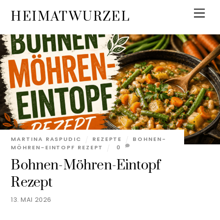
Skip
Men
HEIMATWURZEL
to
content
MARTINA RASPUDIC
REZEPTE
BOHNEN-
MÖHREN-EINTOPF REZEPT
0
Bohnen-Möhren-Eintopf
Rezept
13. MAI 2026