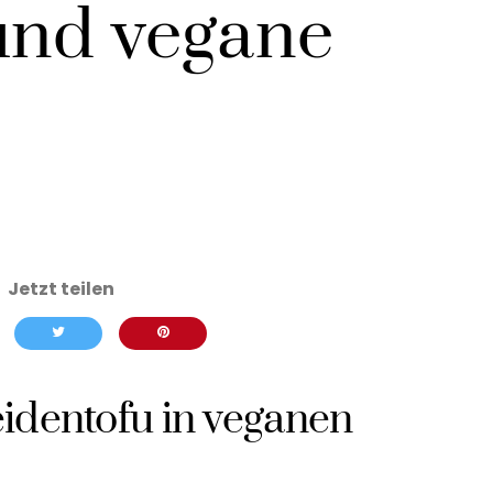
und vegane
e
identofu in veganen