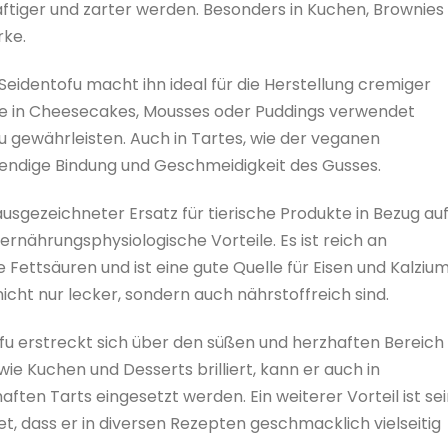
ftiger und zarter werden. Besonders in Kuchen, Brownies
rke.
Seidentofu macht ihn ideal für die Herstellung cremiger
ise in Cheesecakes, Mousses oder Puddings verwendet
u gewährleisten. Auch in Tartes, wie der veganen
twendige Bindung und Geschmeidigkeit des Gusses.
 ausgezeichneter Ersatz für tierische Produkte in Bezug au
ernährungsphysiologische Vorteile. Es ist reich an
 Fettsäuren und ist eine gute Quelle für Eisen und Kalzium
icht nur lecker, sondern auch nährstoffreich sind.
ofu erstreckt sich über den süßen und herzhaften Bereich
e Kuchen und Desserts brilliert, kann er auch in
ten Tarts eingesetzt werden. Ein weiterer Vorteil ist se
, dass er in diversen Rezepten geschmacklich vielseitig