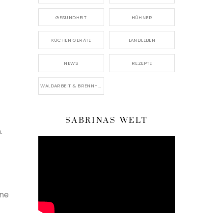
GESUNDHEIT
HÜHNER
KÜCHEN GERÄTE
LANDLEBEN
NEWS
REZEPTE
WALDARBEIT & BRENNHOLZ
f
SABRINAS WELT
.
ine