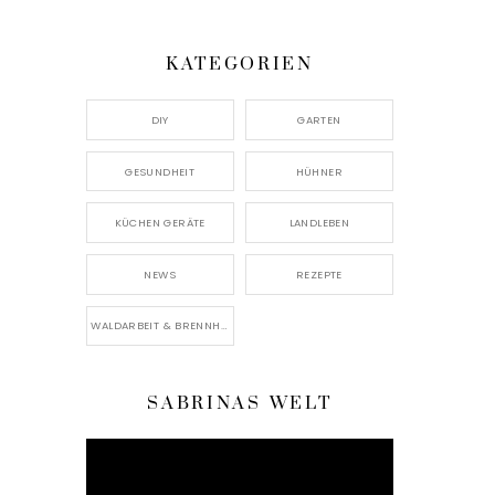
KATEGORIEN
DIY
GARTEN
GESUNDHEIT
HÜHNER
KÜCHEN GERÄTE
LANDLEBEN
NEWS
REZEPTE
WALDARBEIT & BRENNHOLZ
SABRINAS WELT