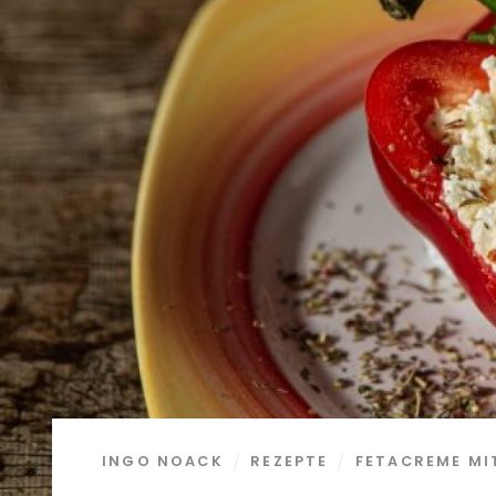
INGO NOACK
REZEPTE
FETACREME MI