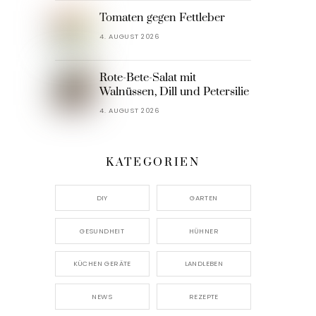
Tomaten gegen Fettleber
4. AUGUST 2026
Rote-Bete-Salat mit
Walnüssen, Dill und Petersilie
4. AUGUST 2026
KATEGORIEN
DIY
GARTEN
GESUNDHEIT
HÜHNER
KÜCHEN GERÄTE
LANDLEBEN
NEWS
REZEPTE