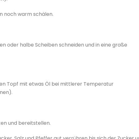
nn noch warm schälen.
ben oder halbe Scheiben schneiden und in eine große
nen Topf mit etwas Öl bei mittlerer Temperatur
unen).
n und bereitstellen.
Zucker, Salz und Pfeffer gut verrühren bis sich der Zucker 