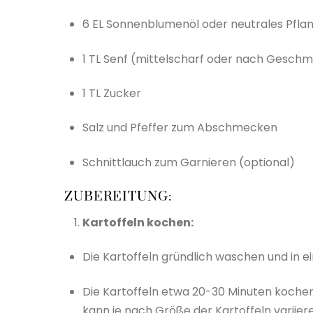
6 EL Sonnenblumenöl oder neutrales Pfla
1 TL Senf (mittelscharf oder nach Gesch
1 TL Zucker
Salz und Pfeffer zum Abschmecken
Schnittlauch zum Garnieren (optional)
ZUBEREITUNG:
Kartoffeln kochen:
Die Kartoffeln gründlich waschen und in
Die Kartoffeln etwa 20-30 Minuten kochen,
kann je nach Größe der Kartoffeln variiere