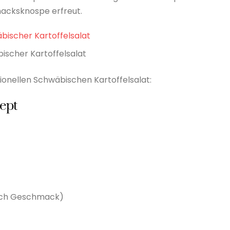
macksknospe erfreut.
ischer Kartoffelsalat
itionellen Schwäbischen Kartoffelsalat:
ept
nach Geschmack)