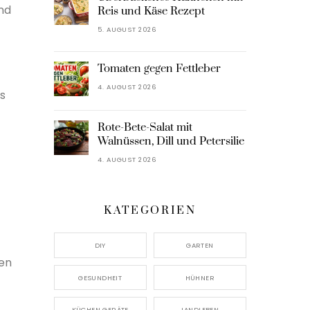
und
Reis und Käse Rezept
5. AUGUST 2026
Tomaten gegen Fettleber
4. AUGUST 2026
s
Rote-Bete-Salat mit
Walnüssen, Dill und Petersilie
4. AUGUST 2026
KATEGORIEN
DIY
GARTEN
ren
GESUNDHEIT
HÜHNER
KÜCHEN GERÄTE
LANDLEBEN