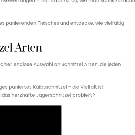
 Bewertungen – hier erfährst du, wie man Schnitzel richt
s panierenden Fleisches und entdecke, wie vielfältig
tzel Arten
 schier endlose Auswahl an Schnitzel Arten, die jeden
s paniertes Kalbsschnitzel – die Vielfalt ist
 das herzhafte Jägerschnitzel probiert?