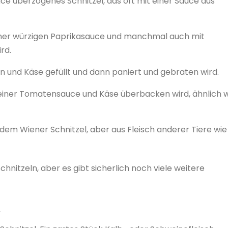
ce überzogenes Schnitzel, das oft mit einer Sauce aus
 einer würzigen Paprikasauce und manchmal auch mit
rd.
en und Käse gefüllt und dann paniert und gebraten wird.
t einer Tomatensauce und Käse überbacken wird, ähnlich 
h dem Wiener Schnitzel, aber aus Fleisch anderer Tiere wie
hnitzeln, aber es gibt sicherlich noch viele weitere
l