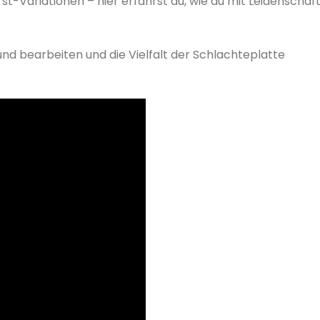
rst-Variationen – hier erfährst du, wie du mit Leidenschaf
nd bearbeiten und die Vielfalt der Schlachteplatte