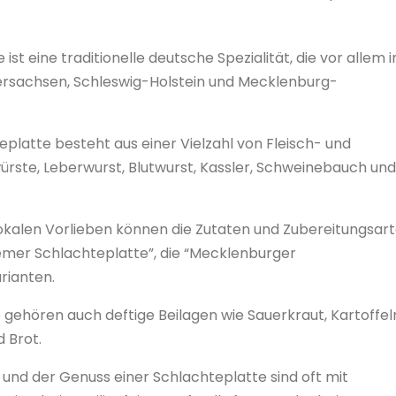
ist eine traditionelle deutsche Spezialität, die vor allem i
ersachsen, Schleswig-Holstein und Mecklenburg-
teplatte besteht aus einer Vielzahl von Fleisch- und
rste, Leberwurst, Blutwurst, Kassler, Schweinebauch und
lokalen Vorlieben können die Zutaten und Zubereitungsar
Bremer Schlachteplatte”, die “Mecklenburger
rianten.
e gehören auch deftige Beilagen wie Sauerkraut, Kartoffel
d Brot.
g und der Genuss einer Schlachteplatte sind oft mit