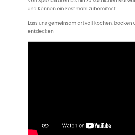
Von Spezialitäten bis hin zu köstlichen Blutwu
und Können ein Festmahl zubereitest.
Lass uns gemeinsam artvoll kochen, backen u
entdecken.