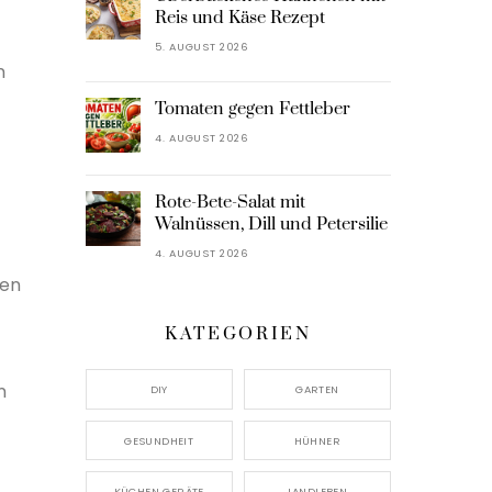
Reis und Käse Rezept
5. AUGUST 2026
n
Tomaten gegen Fettleber
4. AUGUST 2026
Rote-Bete-Salat mit
Walnüssen, Dill und Petersilie
4. AUGUST 2026
ten
KATEGORIEN
n
DIY
GARTEN
GESUNDHEIT
HÜHNER
KÜCHEN GERÄTE
LANDLEBEN