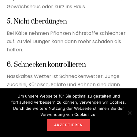
Gewächshaus oder kurz ins Haus.
5. Nicht überdüngen
Bei Kälte nehmen Pflanzen Nährstoffe schlechter
auf. Zu viel Dünger kann dann mehr schaden als
helfen.
6. Schnecken kontrollieren
Nasskaltes Wetter ist Schneckenwetter. Junge
Zucchini, Kürbisse, Salate und Bohnen sind dann
gefährdet.
Um unsere Webseite für Sie optimal zu gestalten und
fortlaufend verbessern zu können, verwenden wir Cookies.
Was Sie während der
Durch die weitere Nutzung der Webseite stimmen Sie der
Verwendung von Cookies zu.
Schafskälte nicht tun
AKZEPTIEREN