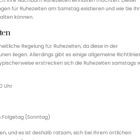
auch Ihre Nachbarn Ruhezeiten einhalten möchten. Dieser
ngen für Ruhezeiten am Samstag existieren und wie Sie Ih
talten können.
ten
eitliche Regelung für Ruhezeiten, da diese in der
liegen. Allerdings gibt es einige allgemeine Richtlinien
Typischerweise erstrecken sich die Ruhezeiten samstags 
00 Uhr
am Folgetag (Sonntag)
 und es ist deshalb ratsam, sich bei Ihrem örtlichen