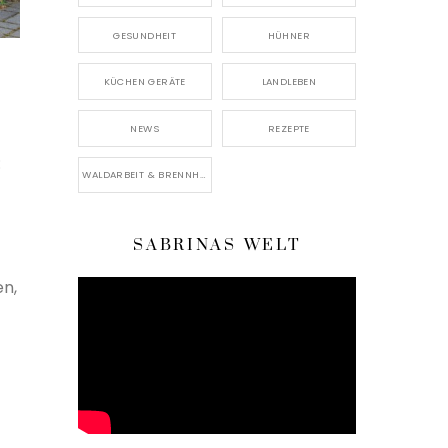
GESUNDHEIT
HÜHNER
KÜCHEN GERÄTE
LANDLEBEN
NEWS
REZEPTE
:
WALDARBEIT & BRENNHOLZ
SABRINAS WELT
en,