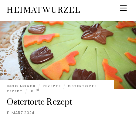
Skip
Men
HEIMATWURZEL
to
content
INGO NOACK
REZEPTE
OSTERTORTE
REZEPT
0
Ostertorte Rezept
11. MÄRZ 2024