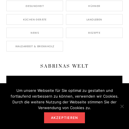
GESUNDHEIT
HÜHNER
KÜCHEN GERÄTE
LANDLEBEN
NEWS
REZEPTE
WALDARBEIT & BRENNHOLZ
SABRINAS WELT
Um unsere Webseite für Sie optimal zu gestalten und
fortlaufend verbessern zu können, verwenden wir Cookies.
Durch die weitere Nutzung der Webseite stimmen Sie der
Verwendung von Cookies zu.
AKZEPTIEREN