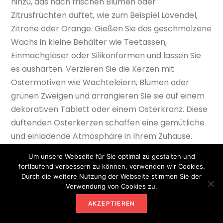
hinzu, das nach frischen Blumen oder
Zitrusfrüchten duftet, wie zum Beispiel Lavendel,
Zitrone oder Orange. Gießen Sie das geschmolzene
Wachs in kleine Behälter wie Teetassen,
Einmachgläser oder Silikonformen und lassen Sie
es aushärten. Verzieren Sie die Kerzen mit
Ostermotiven wie Wachteleiern, Blumen oder
grünen Zweigen und arrangieren Sie sie auf einem
dekorativen Tablett oder einem Osterkranz. Diese
duftenden Osterkerzen schaffen eine gemütliche
und einladende Atmosphäre in Ihrem Zuhause.
Um unsere Webseite für Sie optimal zu gestalten und
25.
Osterliche Kissenbezüge mit Applikationen
fortlaufend verbessern zu können, verwenden wir Cookies.
Frischen Sie Ihre Wohnzimmerdekoration auf,
Durch die weitere Nutzung der Webseite stimmen Sie der
indem Sie Oster-Kissenbezüge mit niedlichen
Verwendung von Cookies zu.
Applikationen gestalten. Nähen Sie einfache
AKZEPTIEREN
Kissenbezüge aus festem Stoff in pastelligen