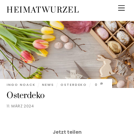
Skip
Men
HEIMATWURZEL
to
content
INGO NOACK
NEWS
OSTERDEKO
0
Osterdeko
11. MÄRZ 2024