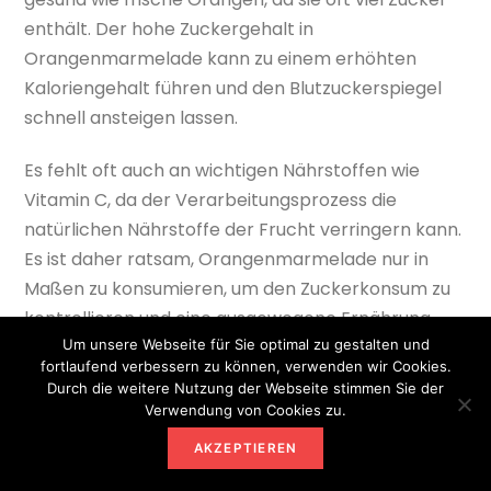
enthält. Der hohe Zuckergehalt in
Orangenmarmelade kann zu einem erhöhten
Kaloriengehalt führen und den Blutzuckerspiegel
schnell ansteigen lassen.
Es fehlt oft auch an wichtigen Nährstoffen wie
Vitamin C, da der Verarbeitungsprozess die
natürlichen Nährstoffe der Frucht verringern kann.
Es ist daher ratsam, Orangenmarmelade nur in
Maßen zu konsumieren, um den Zuckerkonsum zu
kontrollieren und eine ausgewogene Ernährung
beizubehalten.
Um unsere Webseite für Sie optimal zu gestalten und
fortlaufend verbessern zu können, verwenden wir Cookies.
Durch die weitere Nutzung der Webseite stimmen Sie der
Es ist auch empfehlenswert, nach
Verwendung von Cookies zu.
zuckerreduzierten oder zuckerfreien Alternativen
AKZEPTIEREN
zu suchen, um die Gesundheit zu fördern.