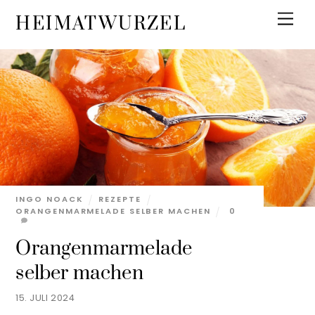
Skip
Men
HEIMATWURZEL
to
content
INGO NOACK
REZEPTE
ORANGENMARMELADE SELBER MACHEN
0
Orangenmarmelade
selber machen
15. JULI 2024