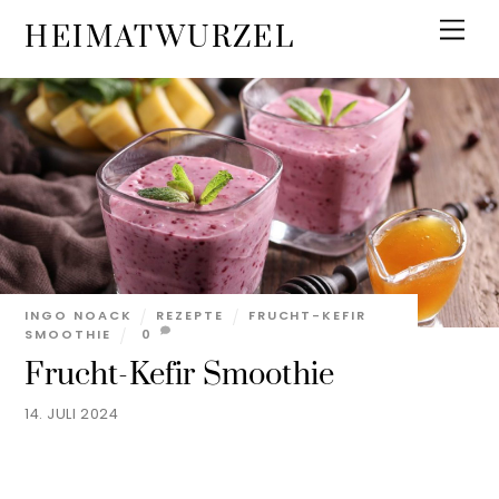
Skip
Men
HEIMATWURZEL
to
content
INGO NOACK
REZEPTE
FRUCHT-KEFIR
SMOOTHIE
0
Frucht-Kefir Smoothie
14. JULI 2024