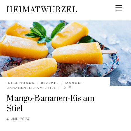
Skip
Men
HEIMATWURZEL
to
content
INGO NOACK
REZEPTE
MANGO-
BANANEN-EIS AM STIEL
0
Mango-Bananen-Eis am
Stiel
4. JULI 2024