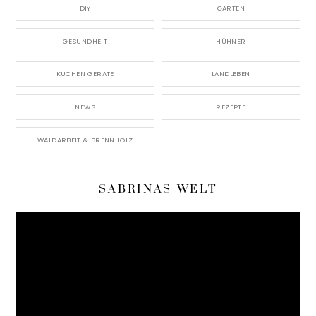
DIY
GARTEN
GESUNDHEIT
HÜHNER
KÜCHEN GERÄTE
LANDLEBEN
NEWS
REZEPTE
WALDARBEIT & BRENNHOLZ
SABRINAS WELT