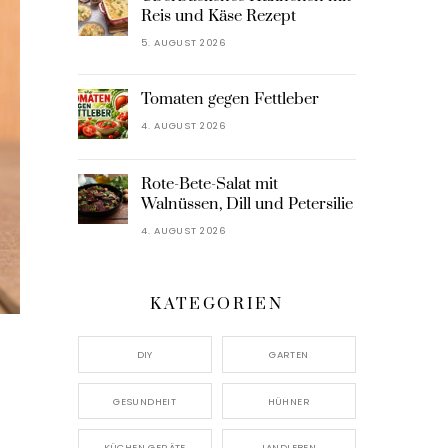
Reis und Käse Rezept
5. AUGUST 2026
Tomaten gegen Fettleber
4. AUGUST 2026
Rote-Bete-Salat mit
Walnüssen, Dill und Petersilie
4. AUGUST 2026
KATEGORIEN
DIY
GARTEN
GESUNDHEIT
HÜHNER
KÜCHEN GERÄTE
LANDLEBEN