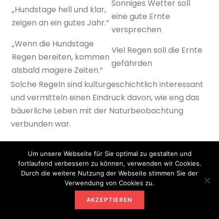
Sonniges Wetter soll
„Hundstage hell und klar,
eine gute Ernte
zeigen an ein gutes Jahr.“
versprechen
„Wenn die Hundstage
Viel Regen soll die Ernte
Regen bereiten, kommen
gefährden
alsbald magere Zeiten.“
Solche Regeln sind kulturgeschichtlich interessant
und vermitteln einen Eindruck davon, wie eng das
bäuerliche Leben mit der Naturbeobachtung
verbunden war.
Als zuverlässige langfristige Wettervorhersage sind
Um unsere Webseite für Sie optimal zu gestalten und
sie jedoch nicht geeignet. Zwischen dem Wetter im
fortlaufend verbessern zu können, verwenden wir Cookies.
Hochsommer und dem Verlauf des kommenden
Durch die weitere Nutzung der Webseite stimmen Sie der
Verwendung von Cookies zu.
Winters besteht kein einfacher, allgemeingültiger
Zusammenhang.
AKZEPTIEREN