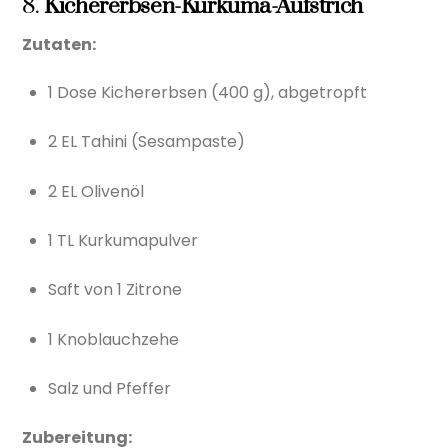
8.
Kichererbsen-Kurkuma-Aufstrich
Zutaten:
1 Dose Kichererbsen (400 g), abgetropft
2 EL Tahini (Sesampaste)
2 EL Olivenöl
1 TL Kurkumapulver
Saft von 1 Zitrone
1 Knoblauchzehe
Salz und Pfeffer
Zubereitung: