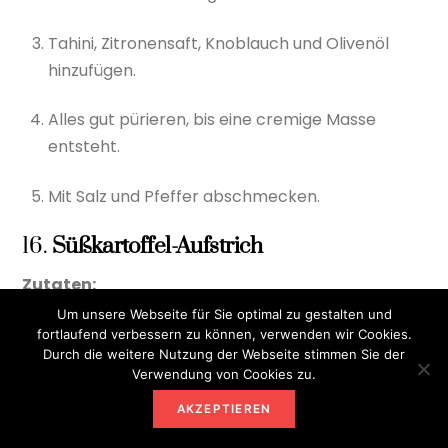
Tahini, Zitronensaft, Knoblauch und Olivenöl
hinzufügen.
Alles gut pürieren, bis eine cremige Masse
entsteht.
Mit Salz und Pfeffer abschmecken.
16.
Süßkartoffel-Aufstrich
Zutaten:
Um unsere Webseite für Sie optimal zu gestalten und
1 große Süßkartoffel, geschält und gewürfelt
fortlaufend verbessern zu können, verwenden wir Cookies.
Durch die weitere Nutzung der Webseite stimmen Sie der
Verwendung von Cookies zu.
2 EL Olivenöl
AKZEPTIEREN
1 TL Paprikapulver (edelsüß)