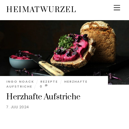
Skip
Men
HEIMATWURZEL
to
content
INGO NOACK
REZEPTE
HERZHAFTE
AUFSTRICHE
0
Herzhafte Aufstriche
7. JULI 2024