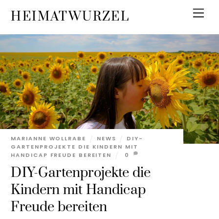
Skip
Men
HEIMATWURZEL
to
content
MARIANNE WOLLRABE
NEWS
DIY-
GARTENPROJEKTE DIE KINDERN MIT
HANDICAP FREUDE BEREITEN
0
DIY-Gartenprojekte die
Kindern mit Handicap
Freude bereiten