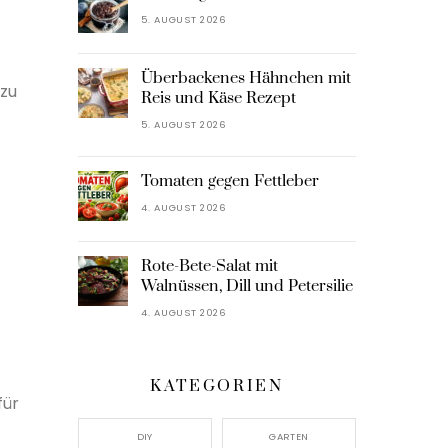
5. AUGUST 2026
Überbackenes Hähnchen mit
 zu
Reis und Käse Rezept
5. AUGUST 2026
Tomaten gegen Fettleber
4. AUGUST 2026
Rote-Bete-Salat mit
Walnüssen, Dill und Petersilie
4. AUGUST 2026
KATEGORIEN
für
DIY
GARTEN