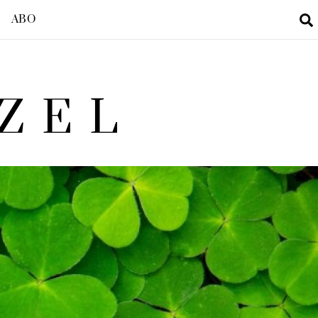
ABO
ZEL