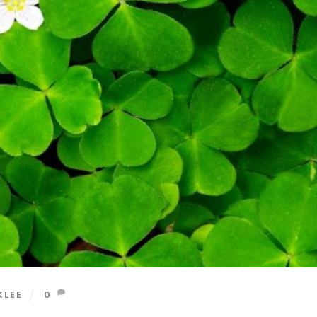
KLEE
0