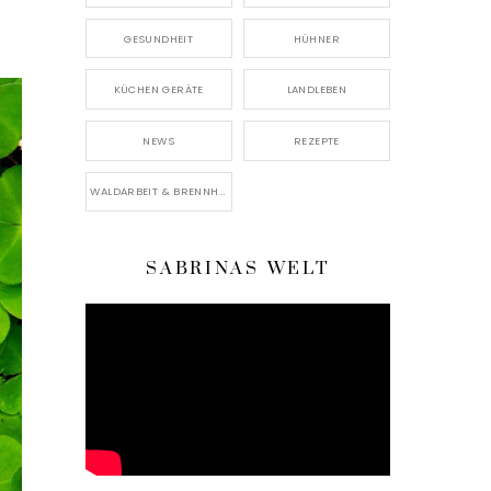
GESUNDHEIT
HÜHNER
KÜCHEN GERÄTE
LANDLEBEN
NEWS
REZEPTE
WALDARBEIT & BRENNHOLZ
SABRINAS WELT