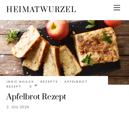
Skip
Men
HEIMATWURZEL
to
content
INGO NOACK
REZEPTE
APFELBROT
REZEPT
0
Apfelbrot Rezept
2. JULI 2024