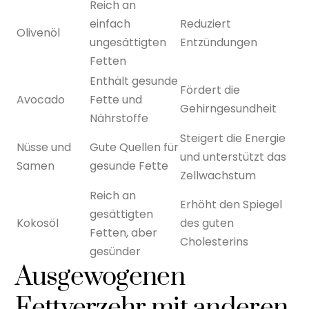
Reich an
einfach
Reduziert
Olivenöl
ungesättigten
Entzündungen
Fetten
Enthält gesunde
Fördert die
Avocado
Fette und
Gehirngesundheit
Nährstoffe
Steigert die Energie
Nüsse und
Gute Quellen für
und unterstützt das
Samen
gesunde Fette
Zellwachstum
Reich an
Erhöht den Spiegel
gesättigten
Kokosöl
des guten
Fetten, aber
Cholesterins
gesünder
Ausgewogenen
Fettverzehr mit anderen