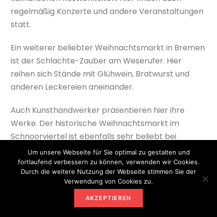
regelmäßig Konzerte und andere Veranstaltungen
statt.
Ein weiterer beliebter Weihnachtsmarkt in Bremen
ist der Schlachte-Zauber am Weserufer. Hier
reihen sich Stände mit Glühwein, Bratwurst und
anderen Leckereien aneinander.
Auch Kunsthandwerker präsentieren hier ihre
Werke. Der historische Weihnachtsmarkt im
Schnoorviertel ist ebenfalls sehr beliebt bei
Besuchern. Hier können Sie in einer
Um unsere Webseite für Sie optimal zu gestalten und
mittelalterlichen Atmosphäre Geschenke kaufen
fortlaufend verbessern zu können, verwenden wir Cookies.
Durch die weitere Nutzung der Webseite stimmen Sie der
oder einfach nur durch die engen Gassen
Verwendung von Cookies zu.
schlendern.
AKZEPTIEREN
Der Mittelalterliche Phantasie Weihnachtsmarkt