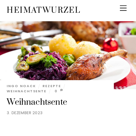
Skip
Men
HEIMATWURZEL
to
content
INGO NOACK
REZEPTE
WEIHNACHTSENTE
0
Weihnachtsente
3. DEZEMBER 2023