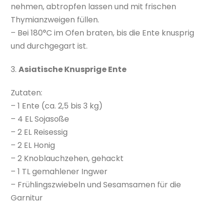
nehmen, abtropfen lassen und mit frischen
Thymianzweigen füllen.
– Bei 180°C im Ofen braten, bis die Ente knusprig
und durchgegart ist.
3.
Asiatische Knusprige Ente
Zutaten:
– 1 Ente (ca. 2,5 bis 3 kg)
– 4 EL Sojasoße
– 2 EL Reisessig
– 2 EL Honig
– 2 Knoblauchzehen, gehackt
– 1 TL gemahlener Ingwer
– Frühlingszwiebeln und Sesamsamen für die
Garnitur