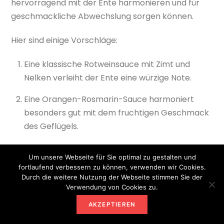
hervorragend mit der Ente harmonieren und für
geschmackliche Abwechslung sorgen können.
Hier sind einige Vorschläge:
Eine klassische Rotweinsauce mit Zimt und
Nelken verleiht der Ente eine würzige Note.
Eine Orangen-Rosmarin-Sauce harmoniert
besonders gut mit dem fruchtigen Geschmack
des Geflügels.
Wer es etwas exotischer mag, kann zu einer
Um unsere Webseite für Sie optimal zu gestalten und
Mango-Chutney-Sauce greifen.
fortlaufend verbessern zu können, verwenden wir Cookies.
Durch die weitere Nutzung der Webseite stimmen Sie der
Auch eine Thymian-Jus oder eine Pilzsauce
Verwendung von Cookies zu.
passen gut zur Weihnachtsente.
AKZEPTIEREN
Für Fans von süß-sauer-Kombinationen eignet