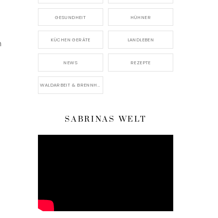
GESUNDHEIT
HÜHNER
KÜCHEN GERÄTE
LANDLEBEN
n
NEWS
REZEPTE
WALDARBEIT & BRENNHOLZ
SABRINAS WELT