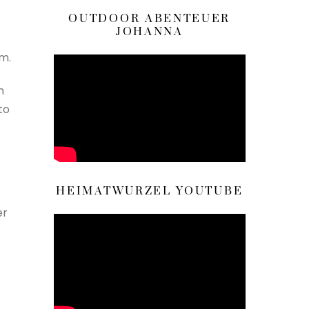
OUTDOOR ABENTEUER
JOHANNA
um.
n
to
HEIMATWURZEL YOUTUBE
er