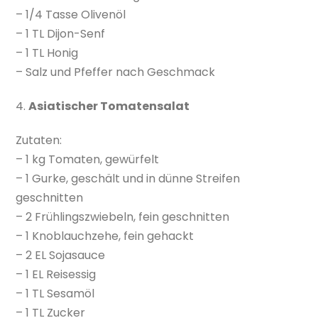
– 1/4 Tasse Olivenöl
– 1 TL Dijon-Senf
– 1 TL Honig
– Salz und Pfeffer nach Geschmack
4.
Asiatischer Tomatensalat
Zutaten:
– 1 kg Tomaten, gewürfelt
– 1 Gurke, geschält und in dünne Streifen
geschnitten
– 2 Frühlingszwiebeln, fein geschnitten
– 1 Knoblauchzehe, fein gehackt
– 2 EL Sojasauce
– 1 EL Reisessig
– 1 TL Sesamöl
– 1 TL Zucker