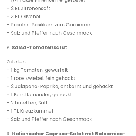
– 1/4 Tasse Pinienkerne, geröstet
– 2 EL Zitronensaft
– 3 EL Olivenöl
– Frischer Basilikum zum Garnieren
– Salz und Pfeffer nach Geschmack
8.
Salsa-Tomatensalat
Zutaten:
– 1 kg Tomaten, gewürfelt
– 1 rote Zwiebel, fein gehackt
– 2 Jalapeño-Paprika, entkernt und gehackt
– 1 Bund Koriander, gehackt
– 2 Limetten, Saft
– 1 TL Kreuzkümmel
– Salz und Pfeffer nach Geschmack
9.
Italienischer Caprese-Salat mit Balsamico-