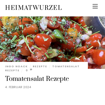
Skip
Men
HEIMATWURZEL
to
content
INGO NOACK
REZEPTE
TOMATENSALAT
REZEPTE
0
Tomatensalat Rezepte
4. FEBRUAR 2024