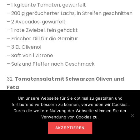
– 1 kg bunte Tomaten, gewürfelt
– 200 g geräucherter Lachs, in Streifen geschnitten
– 2 Avocados, gewürfelt
– 1 rote Zwiebel, fein gehackt
– Frischer Dill für die Garnitur
– 3 EL Olivenöl
– Saft von 1 Zitrone
– Salz und Pfeffer nach Geschmack
32.
Tomatensalat mit Schwarzen Oliven und
Feta
Um unsere Webseite für Sie optimal zu gestalten und
Zutaten:
fortlaufend verbessern zu können, verwenden wir Cookies.
– 1 kg Tomaten, in Scheiben geschnitten
Durch die weitere Nutzung der Webseite stimmen Sie der
Verwendung von Cookies zu.
– 1 Tasse Schwarze Oliven, entkernt
– 150 g Feta-Käse, zerbröselt
AKZEPTIEREN
– 1 rote Zwiebel, in dünne Ringe geschnitten