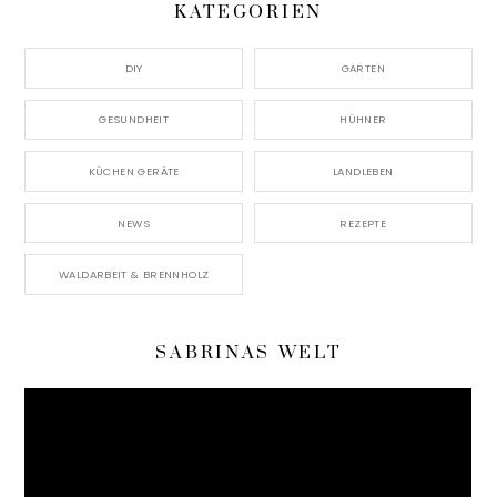
KATEGORIEN
DIY
GARTEN
GESUNDHEIT
HÜHNER
KÜCHEN GERÄTE
LANDLEBEN
NEWS
REZEPTE
WALDARBEIT & BRENNHOLZ
SABRINAS WELT