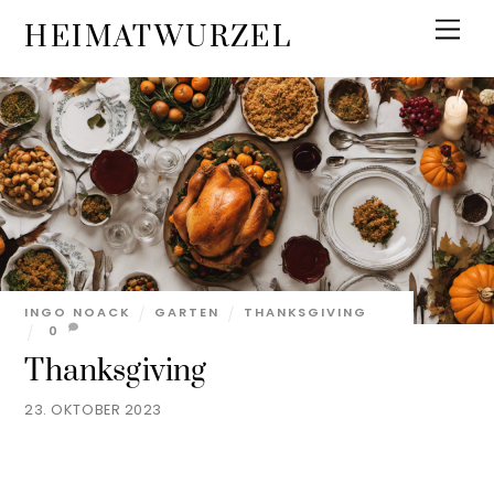
Skip
Men
HEIMATWURZEL
to
content
INGO NOACK
GARTEN
THANKSGIVING
0
Thanksgiving
23. OKTOBER 2023