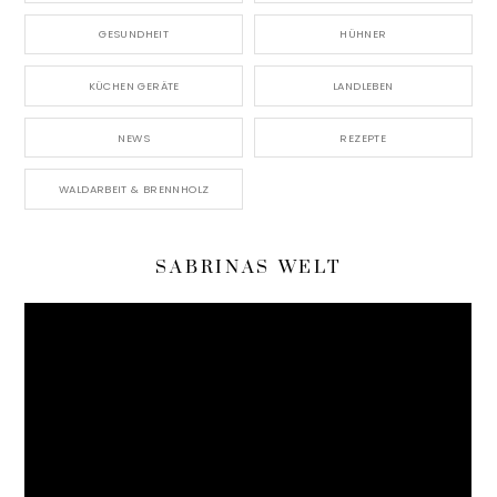
GESUNDHEIT
HÜHNER
KÜCHEN GERÄTE
LANDLEBEN
NEWS
REZEPTE
WALDARBEIT & BRENNHOLZ
SABRINAS WELT