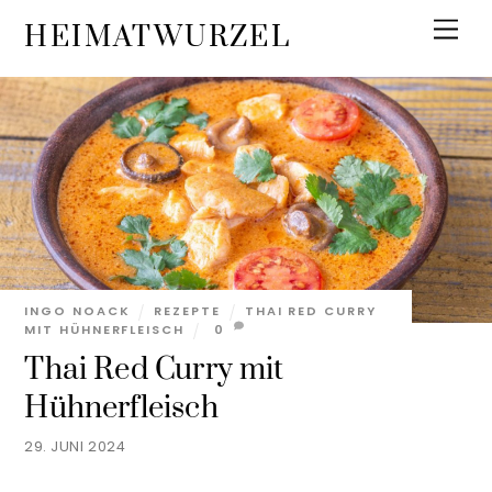
Skip
Men
HEIMATWURZEL
to
content
INGO NOACK
REZEPTE
THAI RED CURRY
MIT HÜHNERFLEISCH
0
Thai Red Curry mit
Hühnerfleisch
29. JUNI 2024