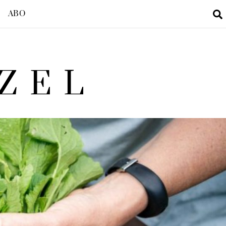
ABO
ZEL