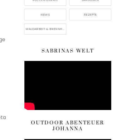
NEWS
REZEPTE
WALDARBEIT & BRENNHOLZ
ige
SABRINAS WELT
eta
OUTDOOR ABENTEUER
JOHANNA