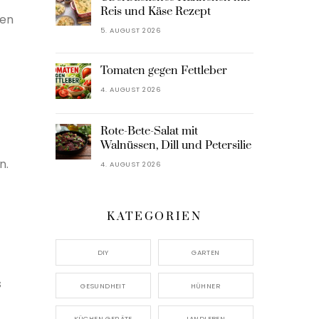
Reis und Käse Rezept
len
5. AUGUST 2026
Tomaten gegen Fettleber
4. AUGUST 2026
Rote-Bete-Salat mit
Walnüssen, Dill und Petersilie
n.
4. AUGUST 2026
KATEGORIEN
DIY
GARTEN
s
GESUNDHEIT
HÜHNER
KÜCHEN GERÄTE
LANDLEBEN