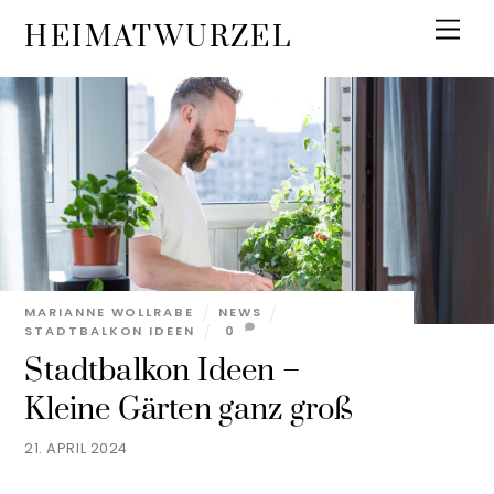
Skip
Men
HEIMATWURZEL
to
content
MARIANNE WOLLRABE
NEWS
STADTBALKON IDEEN
0
Stadtbalkon Ideen –
Kleine Gärten ganz groß
21. APRIL 2024