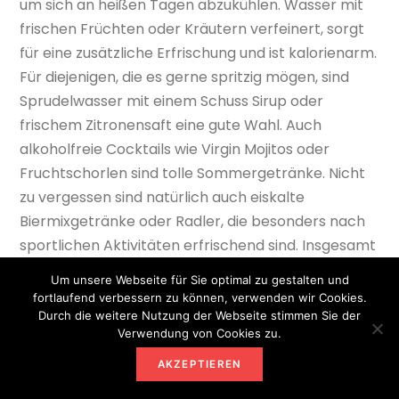
um sich an heißen Tagen abzukühlen. Wasser mit
frischen Früchten oder Kräutern verfeinert, sorgt
für eine zusätzliche Erfrischung und ist kalorienarm.
Für diejenigen, die es gerne spritzig mögen, sind
Sprudelwasser mit einem Schuss Sirup oder
frischem Zitronensaft eine gute Wahl. Auch
alkoholfreie Cocktails wie Virgin Mojitos oder
Fruchtschorlen sind tolle Sommergetränke. Nicht
zu vergessen sind natürlich auch eiskalte
Biermixgetränke oder Radler, die besonders nach
sportlichen Aktivitäten erfrischend sind. Insgesamt
gibt es eine vielfältige Auswahl an Getränken, die
Um unsere Webseite für Sie optimal zu gestalten und
im Sommer für die nötige Abkühlung sorgen.
fortlaufend verbessern zu können, verwenden wir Cookies.
Durch die weitere Nutzung der Webseite stimmen Sie der
Was ist das beliebteste sommergetränk?
Verwendung von Cookies zu.
AKZEPTIEREN
Das beliebteste Sommergetränk ist definitiv die
erfrischende Limonade. Besonders an heißen