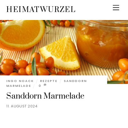
Skip
Men
HEIMATWURZEL
to
content
INGO NOACK
REZEPTE
SANDDORN
MARMELADE
0
Sanddorn Marmelade
11. AUGUST 2024