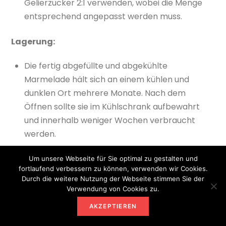
Gelierzucker 2:1 verwenden, wobei die Menge
entsprechend angepasst werden muss.
Lagerung:
Die fertig abgefüllte und abgekühlte
Marmelade hält sich an einem kühlen und
dunklen Ort mehrere Monate. Nach dem
Öffnen sollte sie im Kühlschrank aufbewahrt
und innerhalb weniger Wochen verbraucht
werden.
Viel Freude beim Zubereiten und Genießen deiner
Um unsere Webseite für Sie optimal zu gestalten und
fortlaufend verbessern zu können, verwenden wir Cookies.
selbstgemachten Sanddorn Marmelade mit
Durch die weitere Nutzung der Webseite stimmen Sie der
Ingwer und Zimt!
Verwendung von Cookies zu.
AKZEPTIEREN
Tipps zur Lagerung und Haltbarkeit von
Sanddorn Marmelade